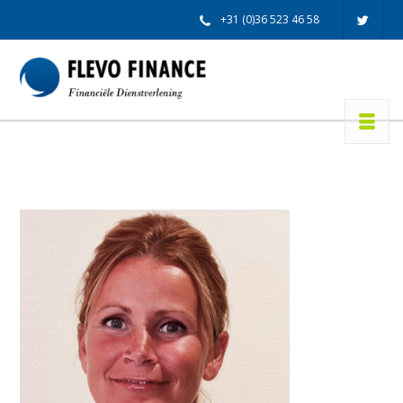
+31 (0)36 523 46 58
info@flevofinance.nl