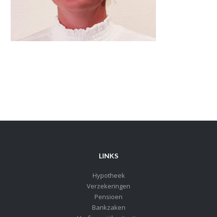
LINKS
Hypotheek
Verzekeringen
Pensioen
Bankzaken