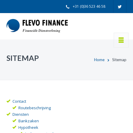
+31 (0)36 523 46 58
info@flevofinance.nl
SITEMAP
Home
Sitemap
Contact
Routebeschrijving
Diensten
Bankzaken
Hypotheek