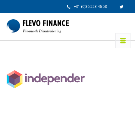
+31 (0)36 523 46 58
info@flevofinance.nl